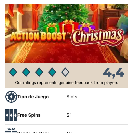
4,4
Our ratings represents genuine feedback from players
Tipo de Juego
Slots
Free Spins
Sí