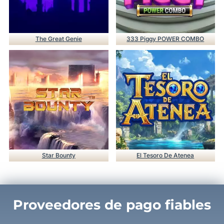
The Great Genie
333 Piggy POWER COMBO
Star Bounty
El Tesoro De Atenea
Proveedores de pago fiables