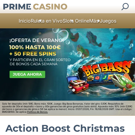
Inicio
Ruleta en Vivo
Slots Online
Más Juegos
Solo 1er depósito (mín 10€). Bono máx. 100€. Juego: Big Bass Bonanza, Valor del giro: 0,10€. Requisitos de
apuesta de 30x el depósito + bono y 60x ganancias de giros gratuitos (solo slots). Apuesta máx: 10% (mín 0,10€)
del bono o ganancias de giros o 5€ (se aplica la menor). Inicio: 01/07/2026, Fin: 16/08/2026 GMT. Usa el código:
BMGSB100. Se aplica
Política de Bonos.
Action Boost Christmas