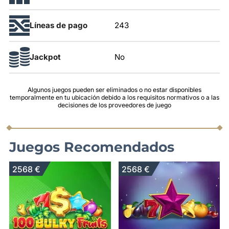
Líneas de pago
243
Jackpot
No
Algunos juegos pueden ser eliminados o no estar disponibles
temporalmente en tu ubicación debido a los requisitos normativos o a las
decisiones de los proveedores de juego
Juegos Recomendados
2568 €
2568 €