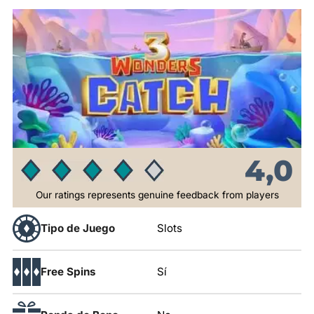
4,0
Our ratings represents genuine feedback from players
Tipo de Juego
Slots
Free Spins
Sí