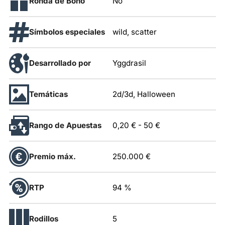
Ronda de Bono
No
Símbolos especiales
wild, scatter
Desarrollado por
Yggdrasil
Temáticas
2d/3d, Halloween
Rango de Apuestas
0,20 €
-
50 €
Premio máx.
250.000 €
RTP
94 %
Rodillos
5