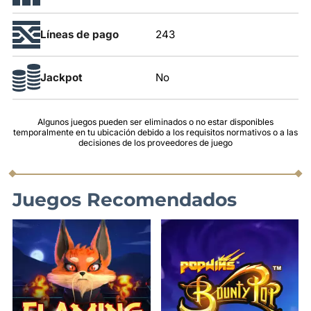
Líneas de pago
243
Jackpot
No
Algunos juegos pueden ser eliminados o no estar disponibles
temporalmente en tu ubicación debido a los requisitos normativos o a las
decisiones de los proveedores de juego
Juegos Recomendados