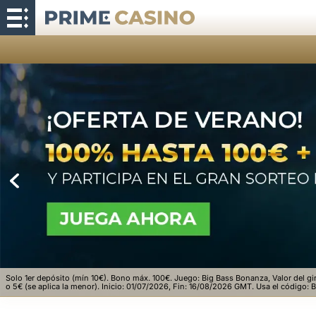
Solo 1er depósito (mín 10€). Bono máx. 100€. Juego: Big Bass Bonanza, Valor del gi
o 5€ (se aplica la menor). Inicio: 01/07/2026, Fin: 16/08/2026 GMT. Usa el código: