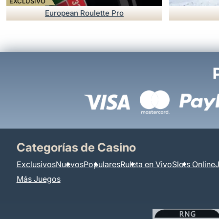
EXCLUSIVO
European Roulette Pro
Categorías de Casino
Exclusivos
Nuevos
Populares
Ruleta en Vivo
Slots Online
Más Juegos