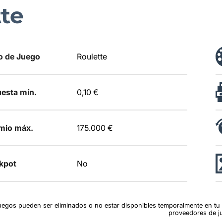
tte
o de Juego
Roulette
esta mín.
0,10 €
mio máx.
175.000 €
kpot
No
uegos pueden ser eliminados o no estar disponibles temporalmente en tu u
proveedores de j