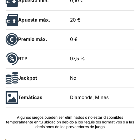
Apuesta mín.
0,10 €
Apuesta máx.
20 €
Premio máx.
0 €
RTP
97,5 %
Jackpot
No
Temáticas
Diamonds, Mines
Algunos juegos pueden ser eliminados o no estar disponibles
temporalmente en tu ubicación debido a los requisitos normativos o a las
decisiones de los proveedores de juego