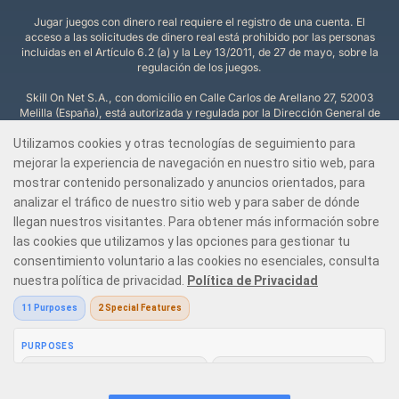
Juego Más Seguro
Juego Autorizado
Política Privacidad
Términos y Condiciones
Política de Bonos
Accesibilidad