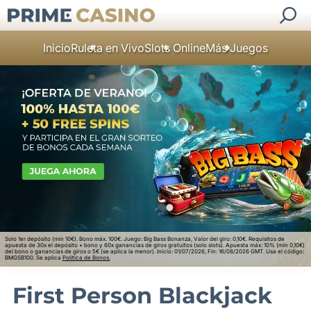
Inicio
Ruleta en Vivo
Slots Online
Más Juegos
Solo 1er depósito (mín 10€). Bono máx. 100€. Juego: Big Bass Bonanza, Valor del giro: 0,10€. Requisitos de
apuesta de 30x el depósito + bono y 60x ganancias de giros gratuitos (solo slots). Apuesta máx: 10% (mín 0,10€)
del bono o ganancias de giros o 5€ (se aplica la menor). Inicio: 01/07/2026, Fin: 16/08/2026 GMT. Usa el código:
BMGSB100. Se aplica
Política de Bonos.
First Person Blackjack