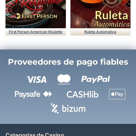
First Person American Roulette
Ruleta Automatica
Proveedores de pago fiables
Categorías de Casino